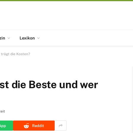
zin
Lexikon
 trägt die Kosten?
st die Beste und wer
eit
App
Reddit