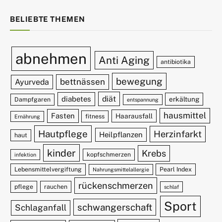
BELIEBTE THEMEN
abnehmen
Anti Aging
antibiotika
bewegung
bettnässen
Ayurveda
diät
diabetes
erkältung
Dampfgaren
entspannung
hausmittel
Fasten
Haarausfall
fitness
Ernährung
Hautpflege
Herzinfarkt
Heilpflanzen
haut
kinder
Krebs
kopfschmerzen
infektion
Lebensmittelvergiftung
Pearl Index
Nahrungsmittelallergie
rückenschmerzen
pflege
rauchen
schlaf
Sport
schwangerschaft
Schlaganfall