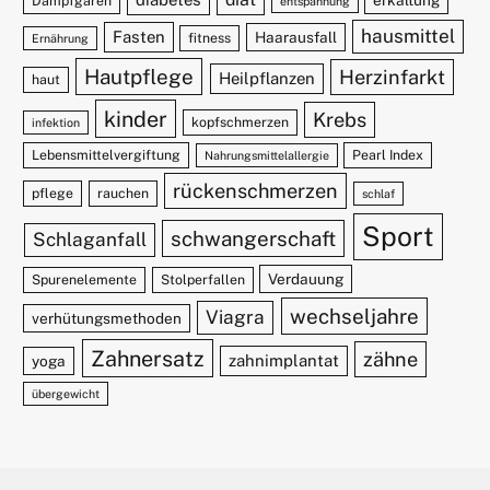
Dampfgaren
entspannung
hausmittel
Fasten
Haarausfall
fitness
Ernährung
Hautpflege
Herzinfarkt
Heilpflanzen
haut
kinder
Krebs
kopfschmerzen
infektion
Lebensmittelvergiftung
Pearl Index
Nahrungsmittelallergie
rückenschmerzen
pflege
rauchen
schlaf
Sport
schwangerschaft
Schlaganfall
Verdauung
Spurenelemente
Stolperfallen
wechseljahre
Viagra
verhütungsmethoden
Zahnersatz
zähne
zahnimplantat
yoga
übergewicht