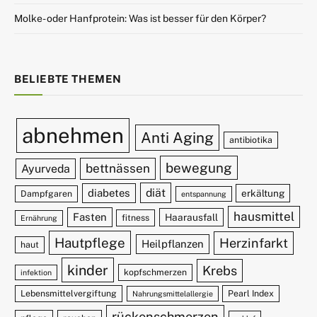
Molke- oder Hanfprotein: Was ist besser für den Körper?
BELIEBTE THEMEN
abnehmen
Anti Aging
antibiotika
bewegung
bettnässen
Ayurveda
diät
diabetes
erkältung
Dampfgaren
entspannung
hausmittel
Fasten
Haarausfall
fitness
Ernährung
Hautpflege
Herzinfarkt
Heilpflanzen
haut
kinder
Krebs
kopfschmerzen
infektion
Lebensmittelvergiftung
Pearl Index
Nahrungsmittelallergie
rückenschmerzen