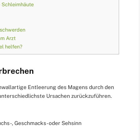
e Schleimhäute
eschwerden
um Arzt
el helfen?
Erbrechen
chwallartige Entleerung des Magens durch den
 unterschiedlichste Ursachen zurückzuführen.
ruchs-, Geschmacks- oder Sehsinn