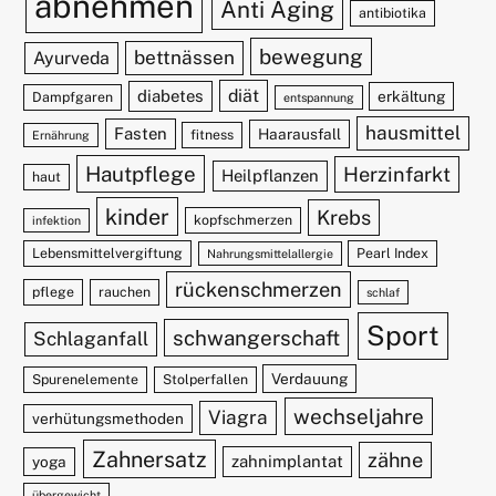
abnehmen
Anti Aging
antibiotika
bewegung
bettnässen
Ayurveda
diät
diabetes
erkältung
Dampfgaren
entspannung
hausmittel
Fasten
Haarausfall
fitness
Ernährung
Hautpflege
Herzinfarkt
Heilpflanzen
haut
kinder
Krebs
kopfschmerzen
infektion
Lebensmittelvergiftung
Pearl Index
Nahrungsmittelallergie
rückenschmerzen
pflege
rauchen
schlaf
Sport
schwangerschaft
Schlaganfall
Verdauung
Spurenelemente
Stolperfallen
wechseljahre
Viagra
verhütungsmethoden
Zahnersatz
zähne
zahnimplantat
yoga
übergewicht