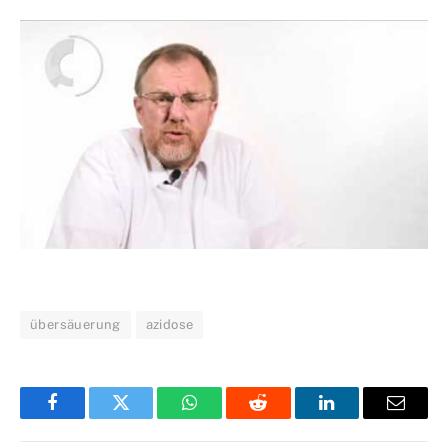
übersäuerung
azidose
Facebook
Twitter
WhatsApp
Reddit
LinkedIn
Email