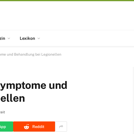
zin
Lexikon
ome und Behandlung bei Legionellen
 Symptome und
ellen
eit
App
Reddit